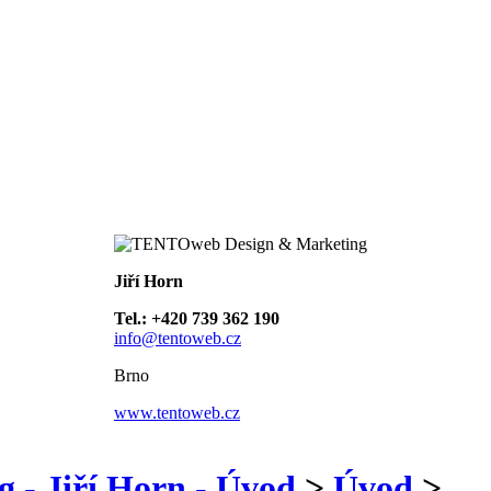
Jiří Horn
Tel.: +420 739 362 190
info@tentoweb.cz
Brno
www.tentoweb.cz
- Jiří Horn - Úvod
>
Úvod
>