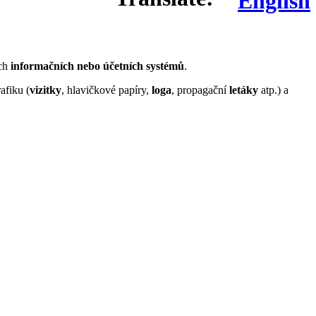
ých
informačních nebo účetních systémů
.
afiku (
vizitky
, hlavičkové papíry,
loga
, propagační
letáky
atp.) a